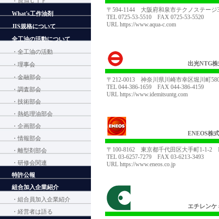
・原油ＣＩＦ
〒594-1144 大阪府和泉市テクノステージ3-
What's工作油剤
TEL 0725-53-5510 FAX 0725-53-5520
URL
https://www.aqua-c.com
JIS規格について
全工油の活動について
・全工油の活動
出光NTG
・理事会
・金融部会
〒212-0013 神奈川県川崎市幸区堀川町5
TEL 044-386-1659 FAX 044-386-4159
・調査部会
URL
https://www.idemitsuntg.com
・技術部会
・熱処理油部会
・企画部会
ENEOS株
・情報部会
〒100-8162 東京都千代田区大手町1-1-2 
・離型剤部会
TEL 03-6257-7279 FAX 03-6213-3493
・研修会関連
URL
https://www.eneos.co.jp
特許公報
組合加入企業紹介
・組合員加入企業紹介
エチレンケ
・経営者は語る