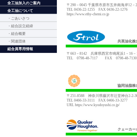
全工油加入のご案内
〒290－0045 千葉県市原市五井南海岸12－2
TEL 0436-22-1255 FAX 0436-22-1276
全工油について
https://www.ethy-chemi.co.jp
・ごあいさつ
・組合設立経緯
・組合概要
・関連団体
共英油化株
組合員専用情報
〒663－8142 兵庫県西宮市鳴尾浜1－16－
TEL 0798-48-7117 FAX 0798-48-7130
協同油脂株
〒251-8588 神奈川県藤沢市辻堂神台2-2-3
TEL 0466-33-3111 FAX 0466-33-3277
URL
https://www.kyodoyushi.co.jp/
クェーカー