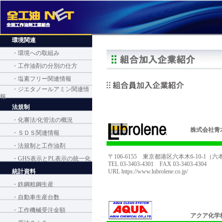
環境関連
・環境への取組み
・工作油剤の分別の仕方
・塩素フリー関連情報
・ジエタノールアミン関連情
報
法規制
・化審法/化管法の概況
株式会社青
・ＳＤＳ関連情報
・法規制と工作油剤
〒106-6155 東京都港区六本木6-10-1
・GHS表示とPL表示の統一化
TEL 03-3403-4301 FAX 03-3403-4304
統計資料
URL
https://www.lubrolene.co.jp/
・鉄鋼粗鋼生産
・自動車生産台数
・工作機械受注金額
アクア化学